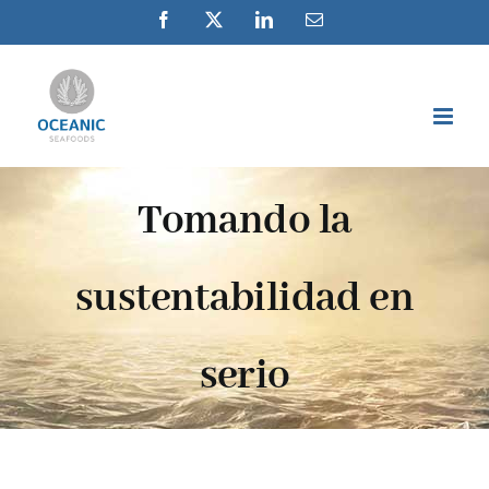
Skip
Facebook
X
LinkedIn
Email
to
content
Tomando la
sustentabilidad en
serio